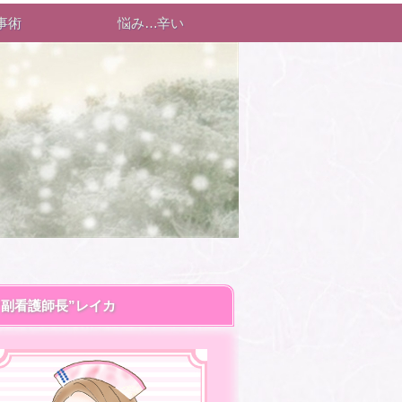
事術
悩み…辛い
“副看護師長”レイカ