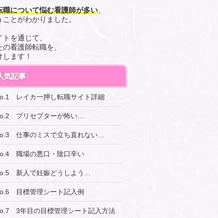
転職について悩む看護師が多い
、
うことがわかりました。
イトを通じて、
たの看護師転職を、
けします！
人気記事
No.1 レイカ一押し転職サイト詳細
No.2 プリセプターが怖い…
No.3 仕事のミスで立ち直れない…
No.4 職場の悪口・陰口辛い
No.5 新人で妊娠どうしよう…
No.6 目標管理シート記入例
No.7 3年目の目標管理シート記入方法