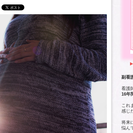
副看
看護
16年
これ
感じ
将来
悩ん