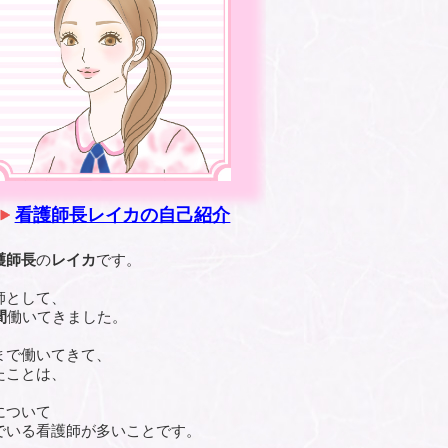
看護師長レイカの自己紹介
護師長
の
レイカ
です。
師として、
間
働いてきました。
まで働いてきて、
たことは、
について
でいる看護師が多いことです。