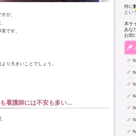
特に
とい
ですが、
に、
本サ
あな
事実です。
お助
はより大きいことでしょう。
も看護師には不安も多い…
ば、