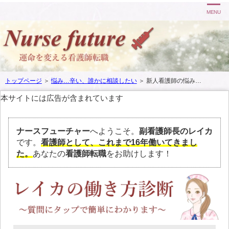
MENU
トップページ
＞
悩み…辛い、誰かに相談したい
＞
新人看護師の悩み…
本サイトには広告が含まれています
ナースフューチャー
へようこそ。
副看護師長のレイカ
です。
看護師として、これまで16年働いてきまし
た。
あなたの
看護師転職
をお助けします！